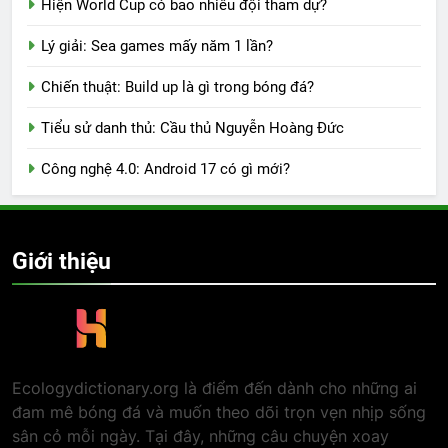
Hiện World Cup có bao nhiêu đội tham dự?
Lý giải: Sea games mấy năm 1 lần?
Chiến thuật: Build up là gì trong bóng đá?
Tiểu sử danh thủ: Cầu thủ Nguyễn Hoàng Đức
Công nghệ 4.0: Android 17 có gì mới?
Giới thiệu
Ecologydictionary.org là điểm đến dành cho những ai
đam mê bóng đá và muốn theo dõi trọn vẹn nhịp sống
sân cỏ mỗi ngày. Tại đây, những câu chuyện xoay