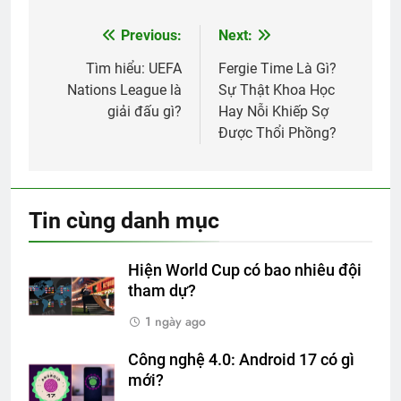
Previous:
Next:
Điều
hướng
Tìm hiểu: UEFA
Fergie Time Là Gì?
Nations League là
Sự Thật Khoa Học
bài
giải đấu gì?
Hay Nỗi Khiếp Sợ
viết
Được Thổi Phồng?
Tin cùng danh mục
Hiện World Cup có bao nhiêu đội
tham dự?
1 ngày ago
Công nghệ 4.0: Android 17 có gì
mới?