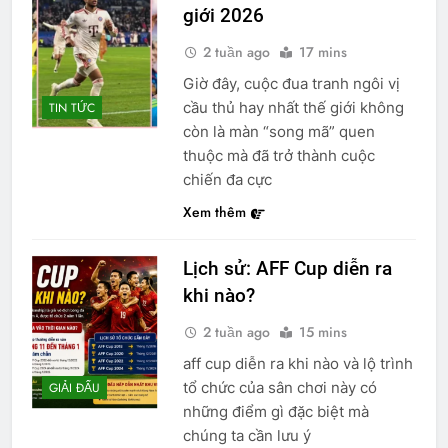
giới 2026
2 tuần ago
17 mins
Giờ đây, cuộc đua tranh ngôi vị
cầu thủ hay nhất thế giới không
TIN TỨC
còn là màn “song mã” quen
thuộc mà đã trở thành cuộc
chiến đa cực
Xem thêm
Lịch sử: AFF Cup diễn ra
khi nào?
2 tuần ago
15 mins
aff cup diễn ra khi nào và lộ trình
tổ chức của sân chơi này có
GIẢI ĐẤU
những điểm gì đặc biệt mà
chúng ta cần lưu ý