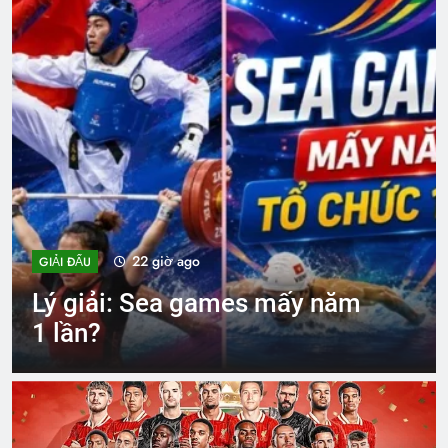
22 giờ ago
GIẢI ĐẤU
Lý giải: Sea games mấy năm
1 lần?