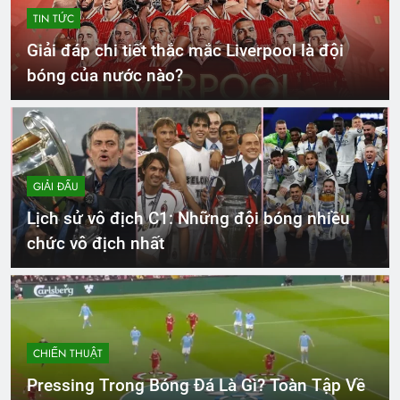
TIN TỨC
Giải đáp chi tiết thắc mắc Liverpool là đội
bóng của nước nào?
GIẢI ĐẤU
Lịch sử vô địch C1: Những đội bóng nhiều
chức vô địch nhất
CHIẾN THUẬT
Pressing Trong Bóng Đá Là Gì? Toàn Tập Về