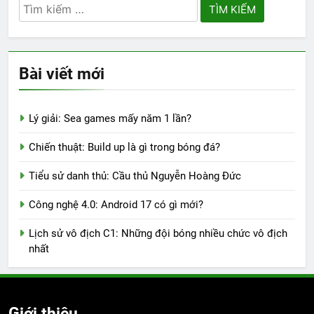
Tìm
kiếm
cho:
Bài viết mới
Lý giải: Sea games mấy năm 1 lần?
Chiến thuật: Build up là gì trong bóng đá?
Tiểu sử danh thủ: Cầu thủ Nguyễn Hoàng Đức
Công nghệ 4.0: Android 17 có gì mới?
Lịch sử vô địch C1: Những đội bóng nhiều chức vô địch
nhất
Giới thiệu