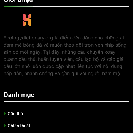
Ecologydictionary.org là điểm đến dành cho những ai
đam mê bóng đá và muốn theo dõi trọn vẹn nhịp sống
sân cỏ mỗi ngày. Tại đây, những câu chuyện xoay
quanh cầu thủ, huấn luyện viên, câu lạc bộ và các giải
đấu lớn nhỏ luôn được cập nhật liên tục với nội dung
hấp dẫn, nhanh chóng và gần gũi với người hâm mộ.
Danh mục
Cầu thủ
Chiến thuật