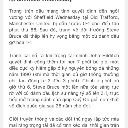
Trong trận đấu mang tính quyết định đến ngôi
vương với Sheffield Wednesday tại Old Trafford,
Manchester United bị dẫn trước 0-1 cho đến tận
phút thứ 86. Sau đó, trung vệ đội trưởng Steve
Bruce đã thắp lên hy vọng bằng một cú đánh đầu
gỡ hòa 1-1.
Tranh cãi nổ ra khi trọng tài chính John Hilditch
quyết định cộng thêm tới hơn 7 phút bù giờ, một
điều cực kỳ hiếm gặp ở kỷ nguyên bóng đá những
năm 1990 (khi mà thời gian bù giờ thông thường
chỉ dao động từ 2 đến 3 phút). Chính ở phút bù
giờ thứ 6, Steve Bruce một lần nữa tỏa sáng rực
rỡ với cú đánh đầu lịch sử nâng tỷ số lên 2-1, trực
tiếp mở toang cánh cửa giúp Quỷ Đỏ giải cơn khát
vô địch quốc gia sau 26 năm chờ đợi.
Giới truyền thông và các đối thủ ngay lập tức mỉa
mai rằng trọng tài đã cố tình kéo dài thời gian trận