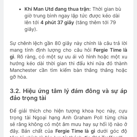
Khi Man Utd đang thua trận:
Thời gian bù
giờ trung bình ngay lập tức được kéo dài
lên tới
4 phút 37 giây
(tăng thêm tới 79
giây).
Sự chênh lệch gần 80 giây này chính là câu trả lời
mang tính định lượng cho câu hỏi
Fergie Time là
gì
. Rõ ràng, có một sự ưu ái vô hình hoặc một xu
hướng kéo dài thời gian thi đấu khi nửa đỏ thành
Manchester cần tìm kiếm bàn thắng thắng hoặc
gỡ hòa.
3.2. Hiệu ứng tâm lý đám đông và sự áp
đảo trọng tài
Để giải thích cho hiện tượng khoa học này, cựu
trọng tài Ngoại hạng Anh Graham Poll từng chia
sẻ rằng không có một âm mưu hay sự hối lộ nào ở
đây. Bản chất của
Fergie Time là gì
dưới góc độ