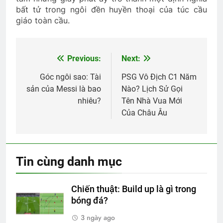
bất tử trong ngôi đền huyền thoại của túc cầu
giáo toàn cầu.
Previous:
Next:
Điều
hướng
Góc ngôi sao: Tài
PSG Vô Địch C1 Năm
sản của Messi là bao
Nào? Lịch Sử Gọi
bài
nhiêu?
Tên Nhà Vua Mới
viết
Của Châu Âu
Tin cùng danh mục
Chiến thuật: Build up là gì trong
bóng đá?
3 ngày ago