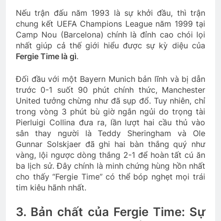
Nếu trận đấu năm 1993 là sự khởi đầu, thì trận
chung kết UEFA Champions League năm 1999 tại
Camp Nou (Barcelona) chính là đỉnh cao chói lọi
nhất giúp cả thế giới hiểu được sự kỳ diệu của
Fergie Time là gì
.
Đối đầu với một Bayern Munich bản lĩnh và bị dẫn
trước 0-1 suốt 90 phút chính thức, Manchester
United tưởng chừng như đã sụp đổ. Tuy nhiên, chỉ
trong vòng 3 phút bù giờ ngắn ngủi do trọng tài
Pierluigi Collina đưa ra, lần lượt hai cầu thủ vào
sân thay người là Teddy Sheringham và Ole
Gunnar Solskjaer đã ghi hai bàn thắng quý như
vàng, lội ngược dòng thắng 2-1 để hoàn tất cú ăn
ba lịch sử. Đây chính là minh chứng hùng hồn nhất
cho thấy “Fergie Time” có thể bóp nghẹt mọi trái
tim kiêu hãnh nhất.
3. Bản chất của Fergie Time: Sự