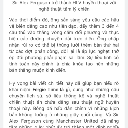
Sir Alex Ferguson trở thành HLV huyền thoại với
nghệ thuật tâm lý chiến
Vào thời điểm đó, ông sẵn sàng yêu cầu các hậu
vệ biên dâng cao như tiền đạo, đẩy thêm 3 đến 4
cầu thủ vào thẳng vòng cấm đối phương và thực
hiện các đường chuyền dài trực diện. Ông chấp
nhận rủi ro có thể bị thủng lưới thêm bàn thứ hai
từ các đợt phản công, đổi lại là áp lực nghẹt thở
ép đối phương phải phạm sai lầm. Sự liều lĩnh có
tính toán này chính là chìa khóa tạo nên những
bàn thắng muộn kinh điển.
Hy vọng bài viết chi tiết này đã giúp bạn hiểu rõ
khái niệm
Fergie Time là gì
, cũng như những câu
chuyện lịch sử, số liệu thống kê và nghệ thuật
chiến thuật ẩn chứa đằng sau thuật ngữ huyền
thoại này. Bóng đá hấp dẫn chính vì những kịch
bản không tưởng ở những giây cuối cùng. Và Sir
Alex Ferguson cùng Manchester United đã nâng
tầm những giây phút ấy trở thành một định nghĩa