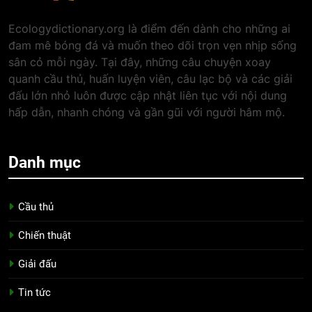
Ecologydictionary.org là điểm đến dành cho những ai
đam mê bóng đá và muốn theo dõi trọn vẹn nhịp sống
sân cỏ mỗi ngày. Tại đây, những câu chuyện xoay
quanh cầu thủ, huấn luyện viên, câu lạc bộ và các giải
đấu lớn nhỏ luôn được cập nhật liên tục với nội dung
hấp dẫn, nhanh chóng và gần gũi với người hâm mộ.
Danh mục
Cầu thủ
Chiến thuật
Giải đấu
Tin tức