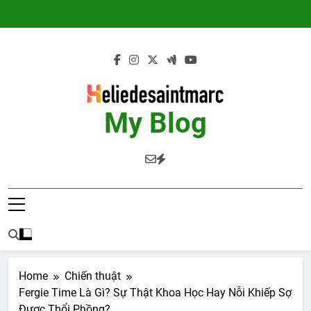
Skip
to
content
My Blog
Home
Chiến thuật
Fergie Time Là Gì? Sự Thật Khoa Học Hay Nỗi Khiếp Sợ
Được Thổi Phồng?