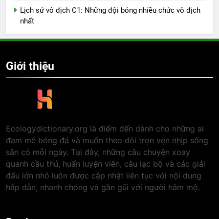
Lịch sử vô địch C1: Những đội bóng nhiều chức vô địch
nhất
Giới thiệu
Ecologydictionary.org là điểm đến dành cho những ai
đam mê bóng đá và muốn theo dõi trọn vẹn nhịp sống
sân cỏ mỗi ngày. Tại đây, những câu chuyện xoay
quanh cầu thủ, huấn luyện viên, câu lạc bộ và các giải
đấu lớn nhỏ luôn được cập nhật liên tục với nội dung
hấp dẫn, nhanh chóng và gần gũi với người hâm mộ.