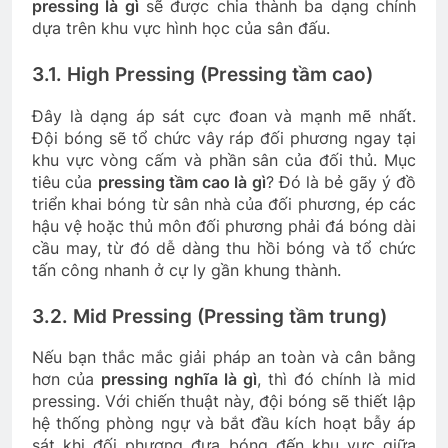
pressing là gì
sẽ được chia thành ba dạng chính
dựa trên khu vực hình học của sân đấu.
3.1. High Pressing (Pressing tầm cao)
Đây là dạng áp sát cực đoan và mạnh mẽ nhất.
Đội bóng sẽ tổ chức vây ráp đối phương ngay tại
khu vực vòng cấm và phần sân của đối thủ. Mục
tiêu của
pressing tầm cao là gì
? Đó là bẻ gãy ý đồ
triển khai bóng từ sân nhà của đối phương, ép các
hậu vệ hoặc thủ môn đối phương phải đá bóng dài
cầu may, từ đó dễ dàng thu hồi bóng và tổ chức
tấn công nhanh ở cự ly gần khung thành.
3.2. Mid Pressing (Pressing tầm trung)
Nếu bạn thắc mắc giải pháp an toàn và cân bằng
hơn của
pressing nghĩa là gì
, thì đó chính là mid
pressing. Với chiến thuật này, đội bóng sẽ thiết lập
hệ thống phòng ngự và bắt đầu kích hoạt bẫy áp
sát khi đối phương đưa bóng đến khu vực giữa