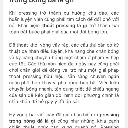
Khi pressing trở thành xu hướng chủ đạo, các
huấn luyện viên cũng phải tìm cách để đối phó với
nó. Khái niệm
thoát pressing là gì
trở thành bài
toán bắt buộc phải giải của mọi đội bóng lớn.
Để thoát khỏi vòng vây ráp, các cầu thủ cần có kỹ
thuật cá nhân điêu luyện, khả năng che chắn bóng
và kỹ năng chuyền bóng một chạm ở phạm vi hẹp
cực tốt. Các thủ môn hiện đại ngày nay cũng phải
chơi chân giỏi để đóng vai trò như một giải pháp
thoát pressing hữu hiệu, sẵn sàng chuyền ngắn
ngắn phối hợp thay vì phá bóng bừa bãi. Việc luân
chuyển bóng nhanh, tận dụng triệt để chiều ngang
của sân để kéo giãn đội hình đối phương chính là
chìa khóa để bẻ gãy ý đồ áp sát.
Hy vọng bài viết này đã giúp bạn hiểu rõ
pressing
trong bóng đá là gì
cũng như những khía cạnh
chiến thuật phức tạp xung quanh nó. Pressing