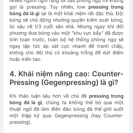
Nhiều người nghĩ rằng lùi sâu phòng ngự thì không
gọi là pressing. Tuy nhiên, low
pressing trong
bóng đá là gì
lại là một khái niệm rất đặc thù. Đội
bóng sẽ chủ động nhường quyền kiểm soát bóng,
lùi sâu về 1/3 cuối sân nhà. Nhưng ngay khi đối
phương đưa bóng vào một “khu vực bẫy” đã được
tính toán trước, toàn bộ hệ thống phòng ngự sẽ
ngay lập tức áp sát cực nhanh để tranh chấp,
không cho đối thủ có khoảng trống để dứt điểm
hoặc kiến tạo.
4. Khái niệm nâng cao: Counter-
Pressing (Gegenpressing) là gì?
Khi thảo luận sâu hơn về chủ đề
pressing trong
bóng đá là gì
, chúng ta không thể bỏ qua một
thuật ngữ đã làm điên đảo bóng đá thế giới suốt
một thập kỷ qua: Gegenpressing (hay Counter-
pressing).