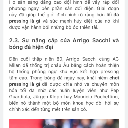
Họ sẵn sàng dâng cao đội hình để vây ráp đối
phương ngay bên phần sân đối diện. Giai đoạn
này đã giúp thế giới định hình rõ ràng hơn
lối đá
pressing là gì
và sức mạnh hủy diệt của nó khi
được vận hành bởi những bộ óc thiên tài.
2.3. Sự nâng cấp của Arrigo Sacchi và
bóng đá hiện đại
Đến cuối thập niên 80, Arrigo Sacchi cùng AC
Milan đã thống trị châu Âu bằng cách hoàn thiện
hệ thống phòng ngự khu vực kết hợp pressing
tầm cao. Trong bóng đá ngày nay, khái niệm
chơi
pressing là gì
đã được chia nhỏ và chuyên môn
hóa tối đa nhờ các huấn luyện viên như Pep
Guardiola, Jürgen Klopp hay Mauricio Pochettino,
biến nó thành một bộ môn khoa học đòi hỏi sự
chính xác đến từng mét trên sân cỏ.