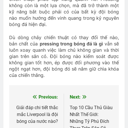
không còn là một lựa chọn, mà đã trở thành một
kỹ năng bắt buộc phải có của bất kỳ đội bóng
nào muốn hướng đến vinh quang trong kỷ nguyên
bóng đá hiện đại.
Dù dòng chảy chiến thuật có thay đổi thế nào,
bản chất của
pressing trong bóng đá là gì
vẫn sẽ
luôn xoay quanh việc làm chủ không gian và thời
gian trên sân cỏ. Đội bóng nào kiểm soát được
không gian tốt hơn, ép được đối phương vào thế
ngột ngạt hơn, đội bóng đó sẽ nắm giữ chìa khóa
của chiến thắng.
Previous:
Next:
Điều
hướng
Giải đáp chi tiết thắc
Top 10 Cầu Thủ Giàu
mắc Liverpool là đội
Nhất Thế Giới:
bài
bóng của nước nào?
Những Tỷ Phú Đích