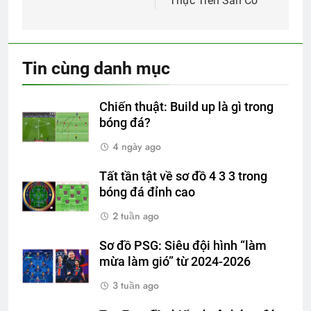
viết
Thực Trên Sân Cỏ
Tin cùng danh mục
Chiến thuật: Build up là gì trong
bóng đá?
4 ngày ago
Tất tần tật về sơ đồ 4 3 3 trong
bóng đá đỉnh cao
2 tuần ago
Sơ đồ PSG: Siêu đội hình “làm
mừa làm gió” từ 2024-2026
3 tuần ago